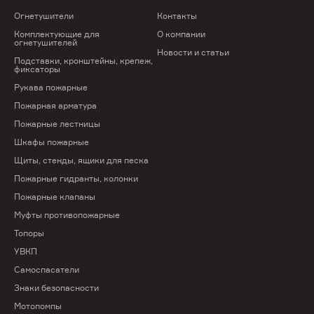
Огнетушители
Контакты
Комплектующие для
О компании
огнетушителей
Новости и статьи
Подставки, кронштейны, крепеж,
фиксаторы
Рукава пожарные
Пожарная арматура
Пожарные лестницы
Шкафы пожарные
Щиты, стенды, ящики для песка
Пожарные гидранты, колонки
Пожарные клапаны
Муфты противопожарные
Топоры
Позвонить нам:
УВКП
+375 (29) 625-25-79
Самоспасатели
Знаки безопасности
+375 (17) 368-80-52
Мотопомпы